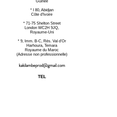
Guinée
* I 80, Abidjan
Côte d’Ivoire
* 71-75 Shelton St
reet
London WC2H 9JQ,
Royaume-Uni
* 9, Imm. B-C, Rés. Val d'Or
Harhoura, Temara
Royaume du Maroc
(Adresse non professionnelle)
kakilambeprod@gmail.com
TEL
+212 537 74 46 86
+212 634 18 46 74
+212 610 52 78 14