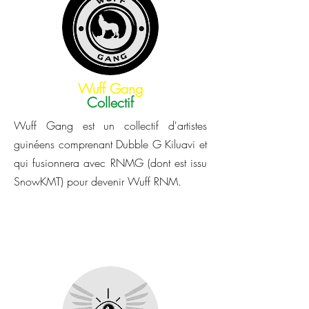
Wuff Gang
Collectif
Wuff Gang est un collectif d'artistes
guinéens comprenant Dubble G Kiluavi et
qui fusionnera avec RNMG (dont est issu
SnowKMT) pour devenir Wuff RNM.