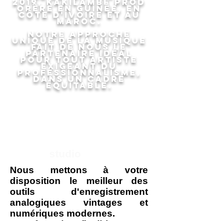
2019, Kakilambe Prod
opère en Guinée, en
Côte d'Ivoire et au
Maroc.
Notre approche
unique de la musique
fait de nous le
partenaire idéal
pour tout artiste
exigeant du
professionnalisme,
dans un cadre
équitable.
studio
Nous mettons à votre
disposition le meilleur des
outils d'enregistrement
analogiques vintages et
numériques modernes.