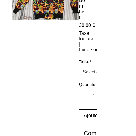
Bo
m
be
r
Prix
30,00 €
Taxe
Incluse
|
Livraison
Taille
*
Quantité
*
Ajoutez au panier
Commander et pay