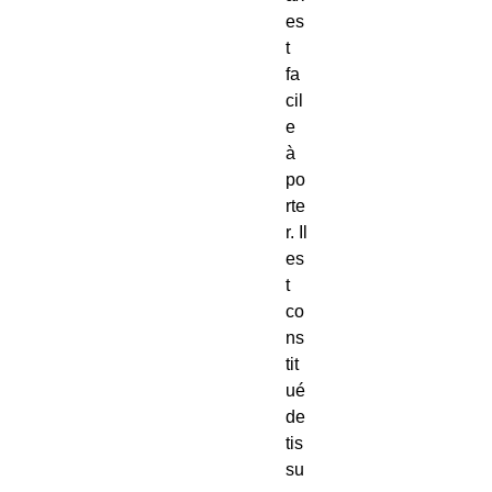
es
t 
fa
cil
e 
à 
po
rte
r. Il 
es
t 
co
ns
tit
ué 
de 
tis
su 