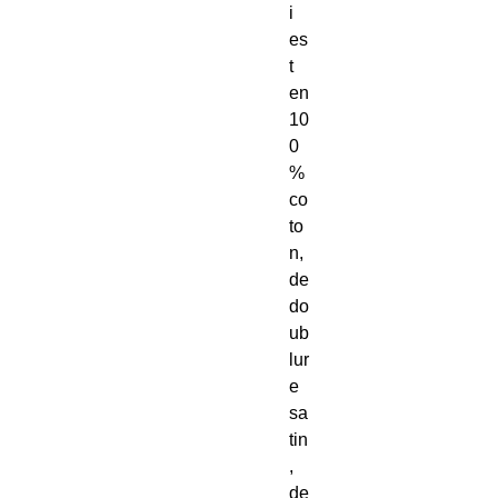
i 
es
t 
en 
10
0
% 
co
to
n, 
de 
do
ub
lur
e 
sa
tin
, 
de 