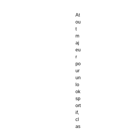
At
ou
t 
m
aj
eu
r 
po
ur 
un 
lo
ok 
sp
ort
if, 
cl
as