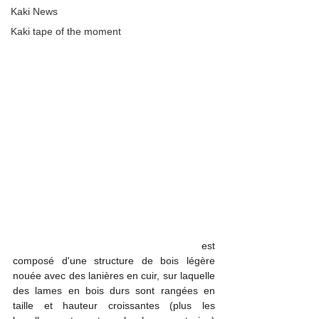
"balani", est un 
instrument de percussion
Kaki News
idiophone
 mélodique originaire de l'empire 
Kaki tape of the moment
Sosso. C'est une sorte de 
xylophone
, 
pentatonique
, 
heptatonique
 ou c
hromatique
comportant généralement entre 16 et 27 
notes produites par des lames de bois que 
l'on percute avec des baguettes, et dont le 
son est amplifié par des 
calebasses
disposées en dessous. En  
ma
ndingue, « 
balafon » vient des termes bala veut dire 
(l’instrument) et fon veut dire (sonne). 
Particulièrement présent dans la 
musique 
mandingue
 où son existence est attestée 
depuis le xiie siècle, on retrouve des 
balafons dans de nombreuses régions 
d'afrique, tous différents. Certains sont très 
sophistiqués, d'autres très simples. Il
 est 
composé d'une structure de bois légère 
nouée avec des lanières en cuir, sur laquelle 
des lames en bois durs sont rangées en 
taille et hauteur croissantes (plus les 