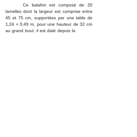
Kankan
).
Ce balafon est composé de 20 
lamelles dont la largeur est comprise entre 
45 et 75 cm, supportées par une table de 
1,24 × 0,49 m, pour une hauteur de 32 cm 
au grand bout. il est daté depuis la
 création 
de l'empire Sosso, il est le premier de tous 
les balafons, le balafon originel, l'étalon dont 
tous les autres ne seraient que des copies, 
le premier balafon est né dans le 
Royaume 
Sosso
 au (xiie siècle). Ce balafon existe 
encore et est nommé 
Sosso Bala
. Selon la 
tradition orale
 des 
Mandingues
, cet 
instrument daterait du début du 
xiie siècle
 et 
aurait été la propriété de la "dynastie 
diarisso" précisement celui  du roi 
Soumaoro 
diarisso dit "Kanté
" qui veut dire en 
mandingue (coupe le cou) ce nom "kanté" lui 
a été donner, du fait d'être reconnu étant 
vainqueur de plusieurs batailles, il était un 
roi du 
Sosso
. Il avait confié le "bala" à son 
prisonnier b
alla Fasséké
, qui était l'envoyé 