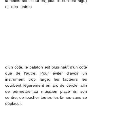
lamelles sont courtes, plus le son est aigu) 
et des paires 
de petites 
calebasses
 sont 
placées en dessous formant des caisses de 
résonance. Parfois ces calebasses sont 
percées et les trous sont recouverts de 
membranes qui vibrent. Traditionnellement 
ces membranes sont des toiles d'araignées 
ou des ailes de chauves-souris, aujourd'hui 
remplacées par du papier à cigarette ou une 
fine membrane en plastique. Comme les 
calebasses
 sont de plus en plus grandes
d'un côté, le balafon est plus haut d'un côté 
que de l'autre. Pour éviter d'avoir un 
instrument trop large, les facteurs les 
courbent légèrement en arc de cercle, afin 
de permettre au musicien placé en son 
centre, de toucher toutes les lames sans se 
déplacer. 
Le Sosso Bala (« balafon du Sosso » en 
ma
ndingue) est un 
balafon
 sacré historique 
conservé dans le village de 
Niagassola
, en 
Guinée
 (
préfecture de Siguiri
, 
région de 