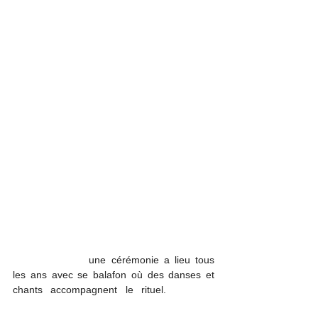
de 
Soundiata Keïta
, d'ou il prit le prénom 
"balla". Cette relation malencontreuse de 
l'instrument magique allait faire partie des 
diverses causes menant une chasse au roi 
sosso face au futur fondateur de l'
empire du 
mali
. Au cours des temps l'emplacement de 
ce balafon a changer, étant régulièrement 
déplacé entre le 
Mali
 et la 
Guinée
. Il se 
trouve aujourd'hui en Guinée, dans le village 
de 
Niagassola
, à proximité de la 
frontière 
entre les deux pays
. Il y est conservé par les 
descendants de Balla Fasséké Kouyaté 
dans une 
case
 sacrée. Il est sous la 
responsabilité du patriarche qui porte le titre 
de 
balatigui
 (« qui veut dire maître du 
balafon ») et qui n'en joue que pour 
enseigner aux enfants dans des occasions 
particulières, et 
une cérémonie a lieu tous 
les ans avec se balafon où des danses et 
chants accompagnent le rituel. 
En août 
2018, un bâtiment a été inauguré à 